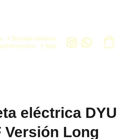
s
Bicicletas eléctricas
ación
Accesorios
Blog
eta eléctrica DYU
 Versión Long