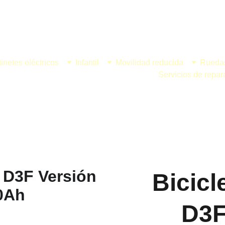
¡DESCUENTOS INCREÍBLES EN PATINETES ELÉCTRICOS!
inetes eléctricos
Infantil
Movilidad reducida
Rueda
Servicios de repar
Bicicl
D3F