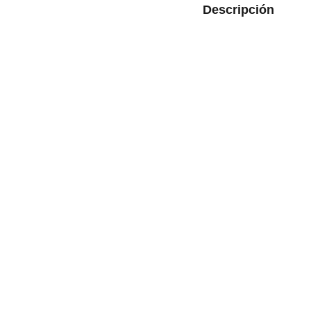
Descripción
 6, Ávila
vierno
iernes
ernes: 10:00 a 14:00, 17:00 a 19:30
errado
INFORMACIÓN DE CONTACTO
+34 613482259