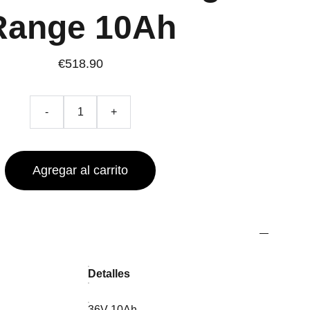
Range 10Ah
€518.90
-
+
Agregar al carrito
Detalles
36V 10Ah