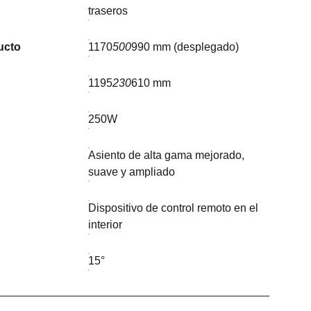
traseros
ucto
1170
500
990 mm (desplegado)
1195
230
610 mm
250W
Asiento de alta gama mejorado,
suave y ampliado
Dispositivo de control remoto en el
interior
15°