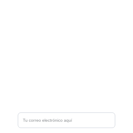
Servicios
Reparaciones y recambios para patinetes 
eléctricos.
INFORMACIÓN DE CONTACTO
electrochumba@gmail.com
+34 613482259
MOVILIDAD
Introduce tu correo electrónico aquí